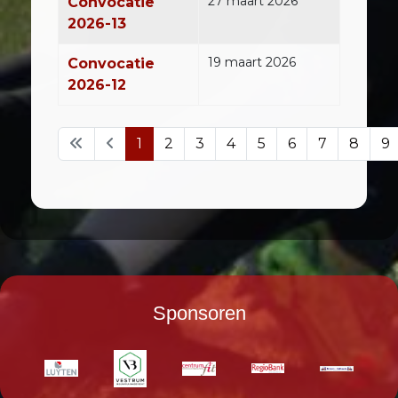
27 maart 2026
Convocatie
2026-13
19 maart 2026
Convocatie
2026-12
1
2
3
4
5
6
7
8
9
Pagina 1 van 14
Sponsoren