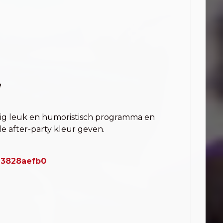
d
e
eldig leuk en humoristisch programma en
e after-party kleur geven.
b93828aefb0