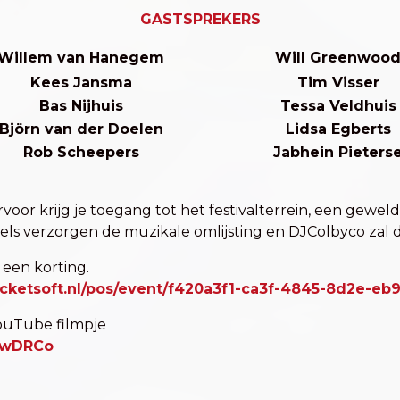
GASTSPREKERS
Willem van Hanegem
Will Greenwoo
Kees Jansma
Tim Visser
Bas Nijhuis
Tessa Veldhuis
Björn van der Doelen
Lidsa Egberts
Rob Scheepers
Jabhein Pieters
rvoor krijg je toegang tot het festivalterrein, een gew
els verzorgen de muzikale omlijsting en DJColbyco zal d
 een korting.
ticketsoft.nl/pos/event/f420a3f1-ca3f-4845-8d2e-e
ouTube filmpje
KwDRCo