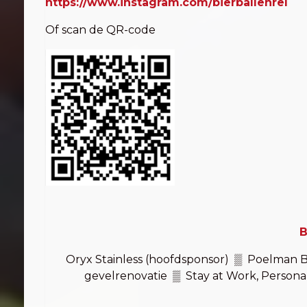
https://www.instagram.com/bierballenrel
Of scan de QR-code
B
Oryx Stainless (hoofdsponsor) ▒ Poelman
gevelrenovatie ▒ Stay at Work, Persona