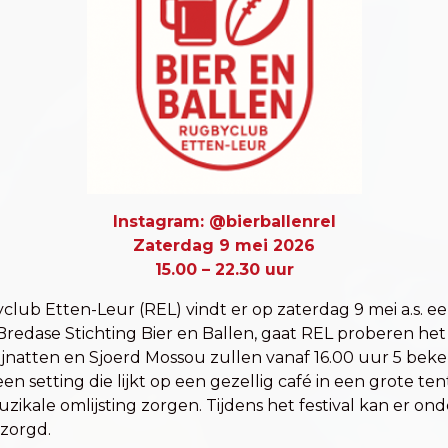
Instagram: @bierballenrel
Zaterdag 9 mei 2026
15.00 – 22.30 uur
lub Etten-Leur (REL) vindt er op zaterdag 9 mei a.s. een
edase Stichting Bier en Ballen, gaat REL proberen het
ijnatten en Sjoerd Mossou zullen vanaf 16.00 uur 5 bek
een setting die lijkt op een gezellig café in een grote 
ikale omlijsting zorgen. Tijdens het festival kan er ond
zorgd.