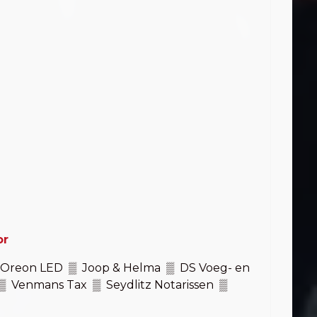
or
▒ Oreon LED ▒ Joop & Helma ▒ DS Voeg- en
l ▒ Venmans Tax ▒ Seydlitz Notarissen ▒