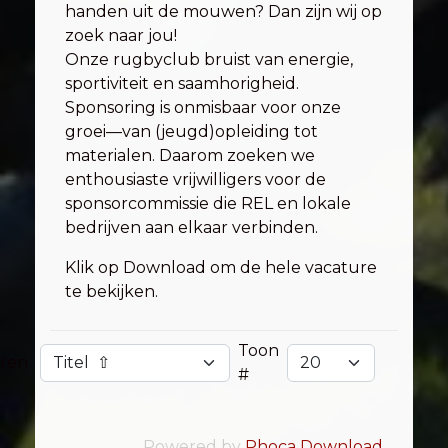
handen uit de mouwen? Dan zijn wij op
zoek naar jou!
Onze rugbyclub bruist van energie,
sportiviteit en saamhorigheid.
Sponsoring is onmisbaar voor onze
groei—van (jeugd)opleiding tot
materialen. Daarom zoeken we
enthousiaste vrijwilligers voor de
sponsorcommissie die REL en lokale
bedrijven aan elkaar verbinden.
Klik op Download om de hele vacature
te bekijken.
Toon
eren
#
Powered by
Phoca Download