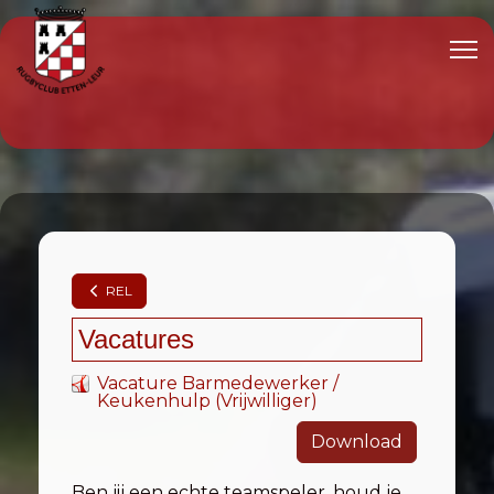
REL
Vacatures
Vacature Barmedewerker /
Keukenhulp (Vrijwilliger)
Download
Ben jij een echte teamspeler, houd je