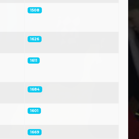
1508
1626
1611
1684
1601
1669