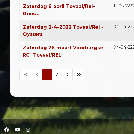
11-05-222
Zaterdag 9 april Tovaal/Rel-
Gouda
04-04-22
Zaterdag 2-4-2022 Tovaal/Rel -
Oysters
04-04-22
Zaterdag 26 maart Voorburgse
RC- Tovaal/REL
1
2