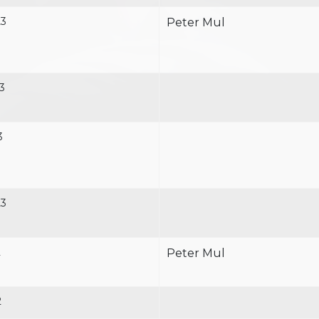
23
Peter Mul
3
3
23
2
Peter Mul
2