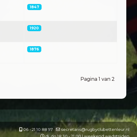
1847
1920
1876
Pagina 1 van 2
06 - 21 10 88 97
secretaris@rugbyclubettenleur.nl
di, do 18:30 - 21:00 | weekend wedstrijden