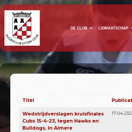
DE CLUB
LIDMAATSCHAP
Titel
Publica
Artikelen
17-04-232
Wedstrijdverslagen kruisfinales
Cubs 15-4-23, tegen Hawks en
Bulldogs, in Almere