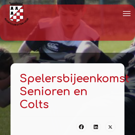
Spelersbijeenkomst
Senioren en
Colts