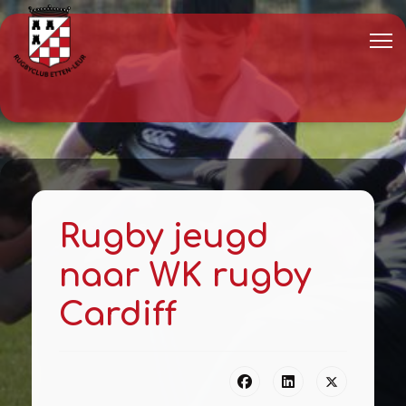
Rugby jeugd
naar WK rugby
Cardiff