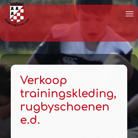
Verkoop
trainingskleding,
rugbyschoenen
e.d.