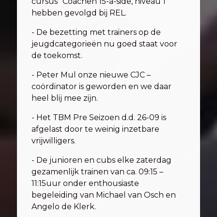
cursus “Coachen 15-a-side, niveau 1”
hebben gevolgd bij REL.
- De bezetting met trainers op de
jeugdcategorieën nu goed staat voor
de toekomst.
- Peter Mul onze nieuwe CJC –
coördinator is geworden en we daar
heel blij mee zijn.
- Het TBM Pre Seizoen d.d. 26-09 is
afgelast door te weinig inzetbare
vrijwilligers.
- De junioren en cubs elke zaterdag
gezamenlijk trainen van ca. 09:15 –
11:15uur onder enthousiaste
begeleiding van Michael van Osch en
Angelo de Klerk.