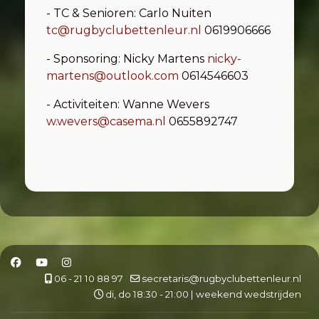
- TC & Senioren: Carlo Nuiten
tc@rugbyclubettenleur.nl
0619906666
- Sponsoring: Nicky Martens
nicky-
martens@outlook.com
0614546603
- Activiteiten: Wanne Wevers
w.wevers@casema.nl
0655892747
06 - 21 10 88 97
secretaris@rugbyclubettenleur.nl
di, do 18:30 - 21:00 | weekend wedstrijden