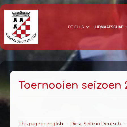
DE CLUB
LIDMAATSCHAP
Toernooien seizoen 
This page in english
-
Diese Seite in Deutsch