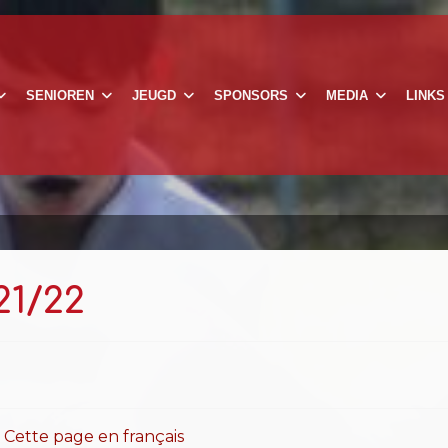
SENIOREN
JEUGD
SPONSORS
MEDIA
LINKS
21/22
-
Cette page en français