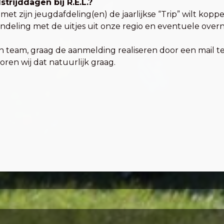
rijddagen bij R.E.L.?
t zijn jeugdafdeling(en) de jaarlijkse “Trip” wilt kopp
indeling met de uitjes uit onze regio en eventuele over
 een team, graag de aanmelding realiseren door een mail
ren wij dat natuurlijk graag.