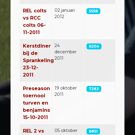
02 januari
REL colts
5558
2012
vs RCC
colts 06-
11-2011
24
Kerstdiner
6204
december
bij de
2011
Sprankeling
23-12-
2011
19 oktober
Preseason
7282
2011
toernooi
turven en
benjamins
15-10-2011
05 oktober
REL 2 vs
6851