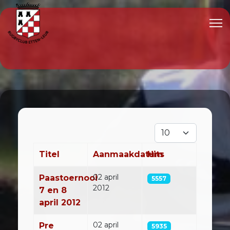
Toon #
Titel
Aanmaakdatum
Hits
Artikelen
02 april
Paastoernooi
5557
2012
7 en 8
april 2012
02 april
Pre
5935