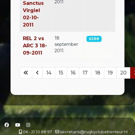
2011
Sanctus
Virgiel
02-10-
2011
18
REL 2 vs
6288
september
ARC 3 18-
2011
09-2011
14
15
16
17
18
19
20
Pagina 21 van 23
06 - 21 10 88 97
secretaris@rugbyclubettenleur.nl