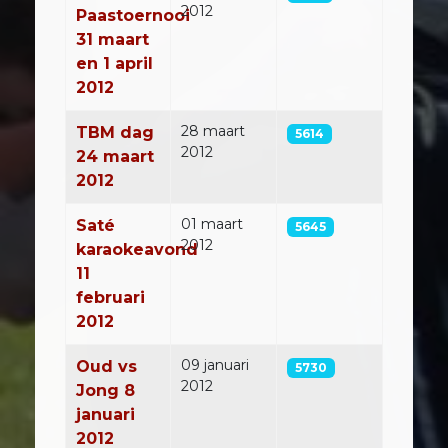
2012
Paastoernooi
31 maart
en 1 april
2012
28 maart
TBM dag
5614
2012
24 maart
2012
01 maart
Saté
5645
2012
karaokeavond
11
februari
2012
09 januari
Oud vs
5730
2012
Jong 8
januari
2012