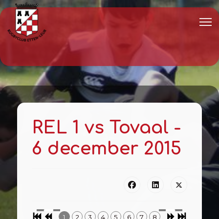
REL 1 vs Tovaal -
6 december 2015
1
2
3
4
5
6
7
8