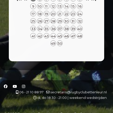
9
10
11
12
13
14
15
16
17
18
19
20
21
22
23
24
25
26
27
28
29
30
31
32
33
34
35
36
37
38
39
40
41
42
43
44
45
46
47
48
49
50
06 - 21 10 88 97
secretaris@rugbyclubettenleur.nl
di, do 18:30 - 21:00 | weekend wedstrijden