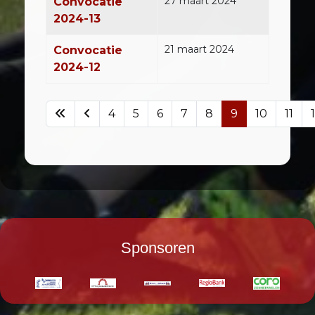
27 maart 2024
Convocatie
2024-13
21 maart 2024
Convocatie
2024-12
4
5
6
7
8
9
10
11
Pagina 9 van 14
Sponsoren