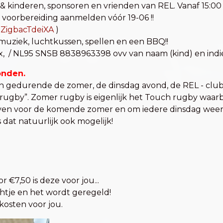
 kinderen, sponsoren en vrienden van REL. Vanaf 15:00 u
e voorbereiding aanmelden vóór 19-06 !!
mZigbacTdeiXA
)
ziek, luchtkussen, spellen en een BBQ!!
, / NL95 SNSB 8838963398 ovv van naam (kind) en indie
onden.
n gedurende de zomer, de dinsdag avond, de REL - club
rugby”. Zomer rugby is eigenlijk het Touch rugby waar
ijven voor de komende zomer en om iedere dinsdag weer l
 dat natuurlijk ook mogelijk!
 €7,50 is deze voor jou...
htje en het wordt geregeld!
kosten voor jou.