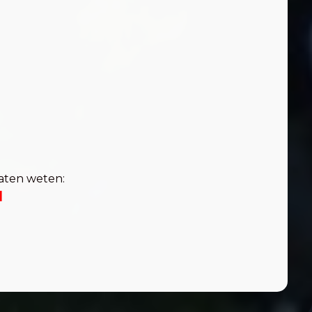
laten weten:
]