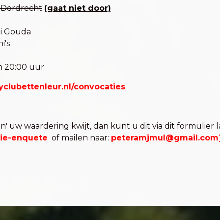
C Dordrecht
(gaat niet door)
oi Gouda
i's
m 20:00 uur
yclubettenleur.nl/convocaties
on' uw waardering kwijt, dan kunt u dit via dit formulier 
tie-enquete
of mailen naar:
peteramjmul@gmail.com