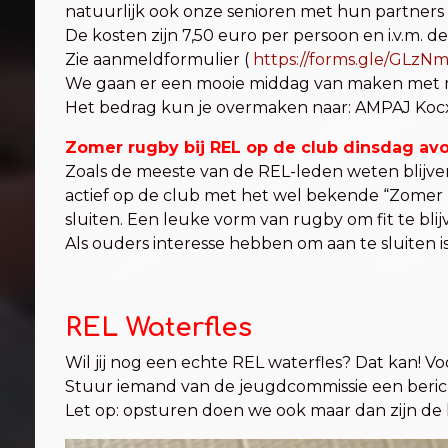
natuurlijk ook onze senioren met hun partners &
De kosten zijn 7,50 euro per persoon en i.v.m. d
Zie aanmeldformulier (
https://forms.gle/GLzN
We gaan er een mooie middag van maken met mu
Het bedrag kun je overmaken naar: AMPAJ Kocx
Zomer rugby bij REL op de club dinsdag av
Zoals de meeste van de REL-leden weten blijve
actief op de club met het wel bekende “Zomer 
sluiten. Een leuke vorm van rugby om fit te bl
Als ouders interesse hebben om aan te sluiten is
REL Waterfles
Wil jij nog een echte REL waterfles? Dat kan! Voor
Stuur iemand van de jeugdcommissie een beric
Let op: opsturen doen we ook maar dan zijn de 