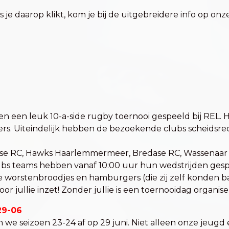
ls je daarop klikt, kom je bij de uitgebreidere info op on
een leuk 10-a-side rugby toernooi gespeeld bij REL. He
ters. Uiteindelijk hebben de bezoekende clubs scheidsr
se RC, Hawks Haarlemmermeer, Bredase RC, Wassenaar W
Cubs teams hebben vanaf 10:00 uur hun wedstrijden gesp
 worstenbroodjes en hamburgers (die zij zelf konden b
or jullie inzet! Zonder jullie is een toernooidag organise
29-06
n we seizoen 23-24 af op 29 juni. Niet alleen onze jeug